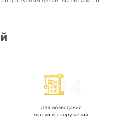
 по доступным ценам, вы попали по
ей
04
Для возведения
зданий и сооружений.