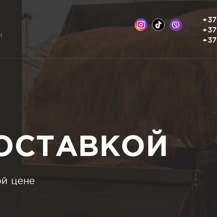
+37
+37
м
+37
ДОСТАВКОЙ
ой цене