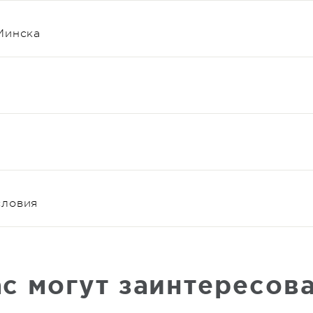
Минска
словия
с могут заинтересов