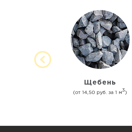
Щебень
3
(от 14,50 руб. за 1 м
)