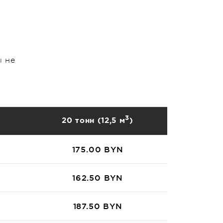
ы не
3
20 тонн (12,5 м
)
175.00 BYN
162.50 BYN
187.50 BYN